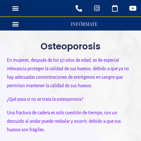
P
I
C
Y
Ir
h
n
a
o
al
o
s
l
u
SERVICIOS Y PROCEDIMIENTOS
CONOCE A TU ESPECIALISTA
contenido
n
t
e
t
INFÓRMATE
e
a
n
u
OVARIO POLIQUÍSTICO
HUESO Y CALCIO
GLÁNDULA SUPRARRENAL
-
g
d
b
a
r
a
e
Osteoporosis
l
a
r
t
m
En mujeres, después de los 50 años de edad, es de especial
relevancia proteger la calidad de sus huesos, debido a que ya no
hay adecuadas concentraciones de estrógenos en sangre que
permitan mantener la calidad de sus huesos.
¿Qué pasa si no se trata la osteoporosis?
Una fractura de cadera es solo cuestión de tiempo, con un
descuido al andar puede resbalar y ocurrir, debido a que sus
huesos son frágiles.