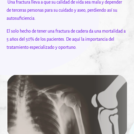
Una fractura lleva a que su calidad de vida sea mala y depender
de terceras personas para su cuidado y aseo, perdiendo así su
autosuficiencia.
El solo hecho de tener una fractura de cadera da una mortalidad a
5 años del 50% de los pacientes. De aquí la importancia del
tratamiento especializado y oportuno.