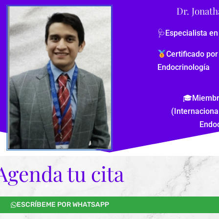
Dr. Jonat
🩺Especialista en
Certificado po
Endocrinología
🎓Miembro
(Internaciona
Endoc
Agenda tu cita
ESCRÍBEME POR WHATSAPP