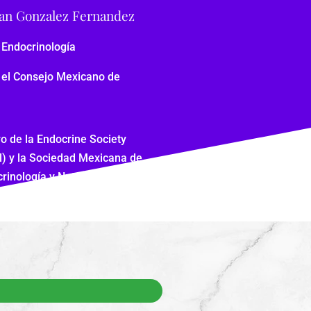
han Gonzalez Fernandez
 Endocrinología
r el Consejo Mexicano de
 de la Endocrine Society
l) y la Sociedad Mexicana de
rinología y Nutrición